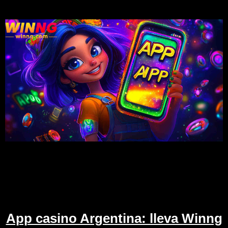
App casino Argentina: lleva Winng